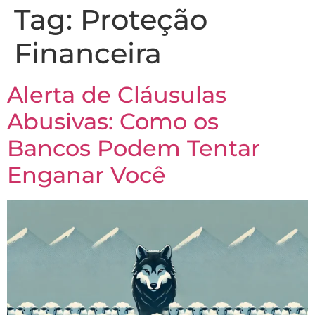
Tag:
Proteção
Financeira
Alerta de Cláusulas
Abusivas: Como os
Bancos Podem Tentar
Enganar Você