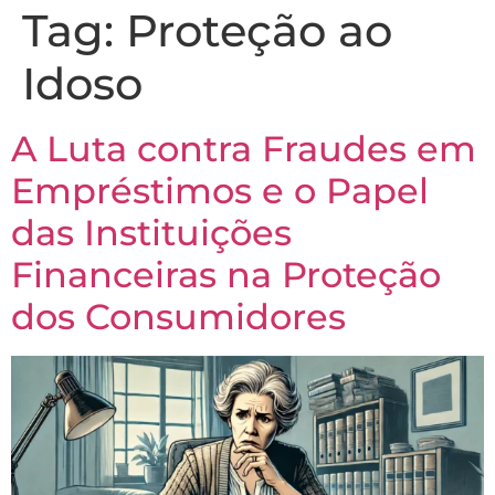
Tag:
Proteção ao
Idoso
A Luta contra Fraudes em
Empréstimos e o Papel
das Instituições
Financeiras na Proteção
dos Consumidores