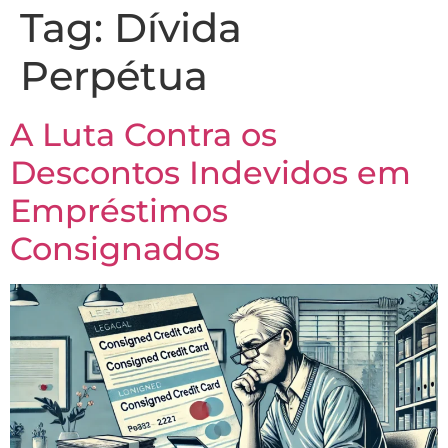
Tag:
Dívida
Perpétua
A Luta Contra os
Descontos Indevidos em
Empréstimos
Consignados